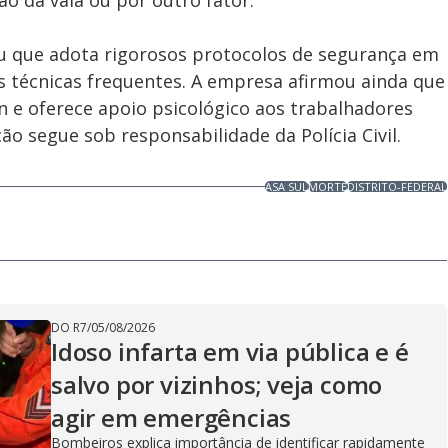
o da vala ou por outro fator.
u que adota rigorosos protocolos de segurança em
s técnicas frequentes. A empresa afirmou ainda que
on e oferece apoio psicológico aos trabalhadores
ão segue sob responsabilidade da Polícia Civil.
ASA SUL
MORTE
DISTRITO-FEDERAL
DO R7
/
05/08/2026
Idoso infarta em via pública e é
salvo por vizinhos; veja como
agir em emergências
Bombeiros explica importância de identificar rapidamente