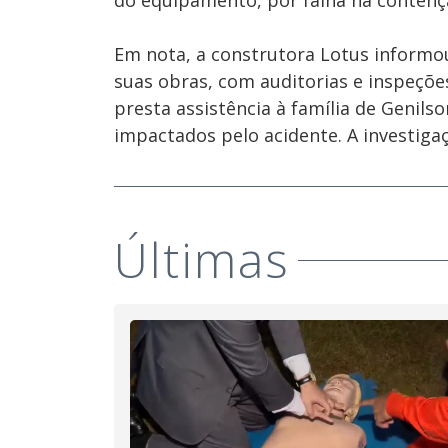
do equipamento, por falha na contençã
Em nota, a construtora Lotus informo
suas obras, com auditorias e inspeçõe
presta assistência à família de Genils
impactados pelo acidente. A investigaç
Últimas