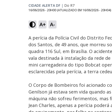
CIDADE ALERTA DF
|
Do R7
16/06/2026 - 20H00
(ATUALIZADO EM
16/06/2026 - 20H04
)
Loaded
:
22.24%
A+
A-
Ativar
Som
A perícia da Polícia Civil do Distrito 
dos Santos, de 49 anos, que morreu 
quadra 116 Sul, em Brasília. O aciden
vala destinada à instalação da rede d
mini carregadeira do tipo Bobcat oper
esclarecidas pela perícia, a terra cedeu
O Corpo de Bombeiros foi acionado com
Genilson já estava sem vida quando as
máquina não sofreu ferimentos, mas 
Jean Charles, apenas a perícia poderá