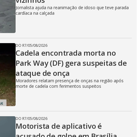
Jornalista ajuda na reanimação de idoso que teve parada
cardíaca na calçada
DO R7
/
05/08/2026
Cadela encontrada morta no
Park Way (DF) gera suspeitas de
ataque de onça
Moradores relatam presença de onças na região após
morte de cadela com ferimentos suspeitos
DO R7
/
05/08/2026
Motorista de aplicativo é
acusado de golpe em Brasília