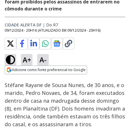
foram proibidos pelos assassinos de entrarem no
cômodo durante o crime
CIDADE ALERTA DF
|
Do R7
09/12/2024 - 20H16
(ATUALIZADO EM
09/12/2024 - 20H16
)
A+
A-
Loaded
:
26.17%
Adicione como fonte preferencial no Google
Ativar
Som
Opens in new window
Stéfane Rayane de Sousa Nunes, de 30 anos, e o
marido, Pedro Novaes, de 34, foram executados
dentro de casa na madrugada desse domingo
(8), em Planaltina (DF). Dois homens invadiram a
residência, onde também estavam os três filhos
do casal, e os assassinaram a tiros.