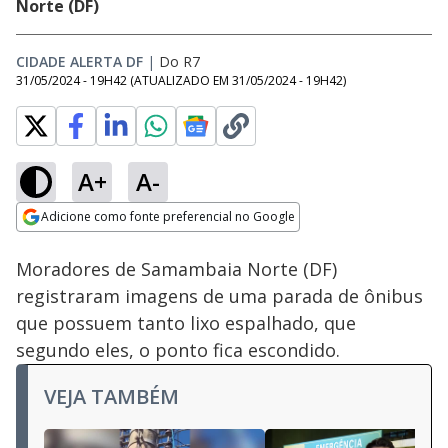
Norte (DF)
CIDADE ALERTA DF
|
Do R7
31/05/2024 - 19H42
(ATUALIZADO EM
31/05/2024 - 19H42
)
A+
A-
Loaded
:
87.28%
Adicione como fonte preferencial no Google
Ativar
Som
Opens in new window
Moradores de Samambaia Norte (DF)
registraram imagens de uma parada de ônibus
que possuem tanto lixo espalhado, que
segundo eles, o ponto fica escondido.
VEJA TAMBÉM