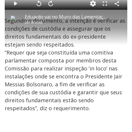
o
a
d
C
P
V
A
P
F
e
o
l
o
v
u
d
m
a
l
a
l
:
Eduardo vai no Muro das Lamentações e escreve bilhete pedindo liberdade de Bolsonaro
p
y
t
n
l
3
Segundo o documento, a intenção é verificar as
a
a
ç
s
2
por
Brasília
r
r
a
c
.
t
1
r
l
r
5
condições de custódia e assegurar que os
i
0
1
e
5
l
s
0
e
%
h
direitos fundamentais do ex-presidente
e
s
n
a
g
e
r
u
g
estejam sendo respeitados.
n
u
a
d
n
o
d
“Requer que seja constituída uma comitiva
s
o
s
parlamentar composta por membros desta
y
Comissão para realizar inspeção ‘in loco’ nas
instalações onde se encontra o Presidente Jair
M
V
u
d
Messias Bolsonaro, a fim de verificar as
o
condições de sua custódia e garantir que seus
i
direitos fundamentais estão sendo
respeitados”, diz o requerimento.
d