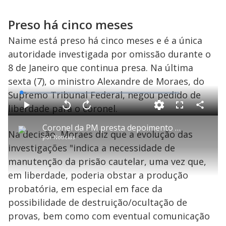
Preso há cinco meses
Naime está preso há cinco meses e é a única
autoridade investigada por omissão durante o
8 de Janeiro que continua presa. Na última
sexta (7), o ministro Alexandre de Moraes, do
Supremo Tribunal Federal, negou pedido de
L
o
a
liberdade para o coronel.
d
C
P
V
A
P
F
e
o
l
o
v
u
d
m
a
l
a
l
:
Coronel da PM presta depoimento na CPI dos atos antidemocráticos
p
y
t
n
l
3
Na decisão, Moraes diz que a evolução das
a
a
ç
s
.
por
Notícias
r
r
a
c
2
t
1
r
l
r
8
investigações "indica a necessidade de
i
0
1
e
%
l
s
0
e
h
manutenção da prisão cautelar, uma vez que,
e
s
n
a
g
e
r
u
g
em liberdade, poderia obstar a produção
n
u
a
d
n
o
d
probatória, em especial em face da
s
o
s
possibilidade de destruição/ocultação de
y
provas, bem como com eventual comunicação