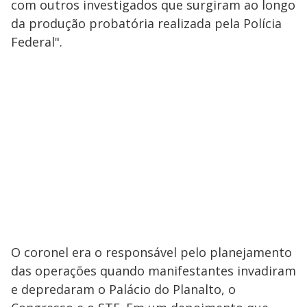
com outros investigados que surgiram ao longo
M
V
u
d
da produção probatória realizada pela Polícia
o
Federal".
i
d
e
o
O coronel era o responsável pelo planejamento
das operações quando manifestantes invadiram
e depredaram o Palácio do Planalto, o