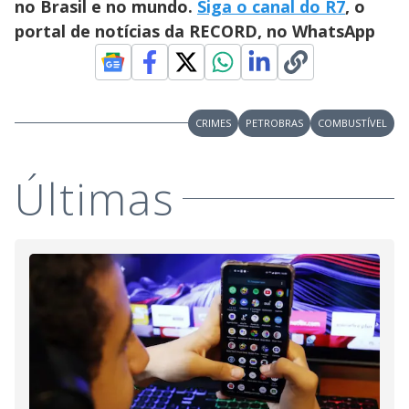
d
no Brasil e no mundo.
Siga o canal do R7
, o
portal de notícias da RECORD, no WhatsApp
e
o
CRIMES
PETROBRAS
COMBUSTÍVEL
Últimas