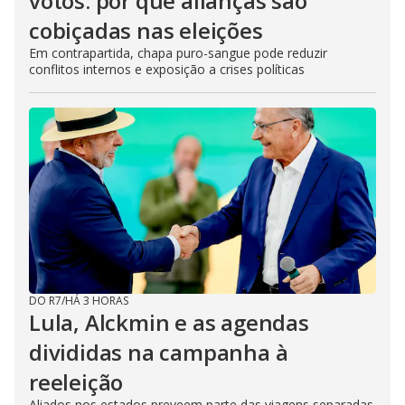
votos: por que alianças são
cobiçadas nas eleições
Em contrapartida, chapa puro-sangue pode reduzir
conflitos internos e exposição a crises políticas
DO R7
/
HÁ 3 HORAS
Lula, Alckmin e as agendas
divididas na campanha à
reeleição
Aliados nos estados preveem parte das viagens separadas