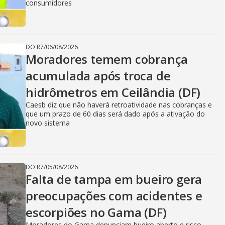
consumidores
DO R7
/
06/08/2026
Moradores temem cobrança
acumulada após troca de
hidrômetros em Ceilândia (DF)
Caesb diz que não haverá retroatividade nas cobranças e
que um prazo de 60 dias será dado após a ativação do
novo sistema
DO R7
/
05/08/2026
Falta de tampa em bueiro gera
preocupações com acidentes e
escorpiões no Gama (DF)
Moradores do Gama denunciam bueiro aberto e risco