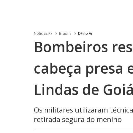
Noticias R7
Brasília
DF no Ar
Bombeiros re
cabeça presa
Lindas de Goi
Os militares utilizaram técnic
retirada segura do menino