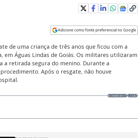
Loaded
:
100.00%
Adicione como fonte preferencial no Google
Subtitles
Velocidade
Opens in new window
te de uma criança de três anos que ficou com a
 em Águas Lindas de Goiás. Os militares utilizaram
ra a retirada segura do menino. Durante a
o procedimento. Após o resgate, não houve
spital.
BOMBEIROS
GOIÁS