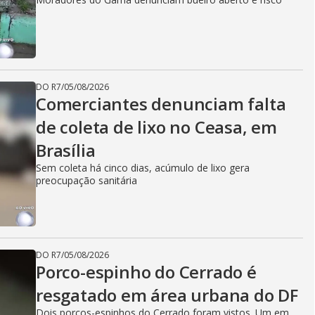
DO R7
/
05/08/2026
Comerciantes denunciam falta
de coleta de lixo no Ceasa, em
Brasília
Sem coleta há cinco dias, acúmulo de lixo gera
preocupação sanitária
DO R7
/
05/08/2026
Porco-espinho do Cerrado é
resgatado em área urbana do DF
Dois porcos-espinhos do Cerrado foram vistos. Um em