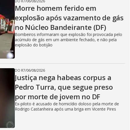
DO R7
/
06/08/2026
Morre homem ferido em
explosão após vazamento de gás
no Núcleo Bandeirante (DF)
Bombeiros informaram que explosão foi provocada pelo
acúmulo de gás em um ambiente fechado, e não pela
explosão do botijão
DO R7
/
06/08/2026
Justiça nega habeas corpus a
Pedro Turra, que segue preso
por morte de jovem no DF
Ex-piloto é acusado de homicídio doloso pela morte de
Rodrigo Castanheira após uma briga em Vicente Pires