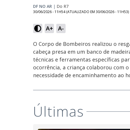
DF NO AR
|
Do R7
30/06/2026 - 11H54
(ATUALIZADO EM
30/06/2026 - 11H53
)
A+
A-
Ativar
Som
O Corpo de Bombeiros realizou o resga
cabeça presa em um banco de madeira,
técnicas e ferramentas específicas pa
ocorrência, a criança colaborou com 
necessidade de encaminhamento ao ho
Últimas