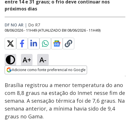
entre 14 e 31 graus; o frio deve continuar nos
próximos dias
DF NO AR
|
Do R7
08/06/2026 - 11H49
(ATUALIZADO EM
08/06/2026 - 11H49
)
A+
A-
Loaded
:
100.00%
Adicione como fonte preferencial no Google
Subtitles
Ativar
Som
Opens in new window
Brasília registrou a menor temperatura do ano
com 8,8 graus na estação do Inmet nesse fim de
semana. A sensação térmica foi de 7,6 graus. Na
semana anterior, a mínima havia sido de 9,4
graus no Gama.