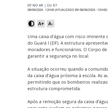
DF NO AR
|
Do R7
08/06/2026 - 12H43
(ATUALIZADO EM
08/06/2026 - 12H43
)
A+
A-
Ativar
Som
Uma caixa d'água com risco iminente de
do Guará I (DF). A estrutura apresent
moradores e funcionários. O Corpo de
garantir a segurança no local.
A situação ocorreu quando a comunida
da caixa d'água próxima à escola. As 
permitindo que os bombeiros realiza
estrutura comprometida.
Após a remoção segura da caixa d’águ