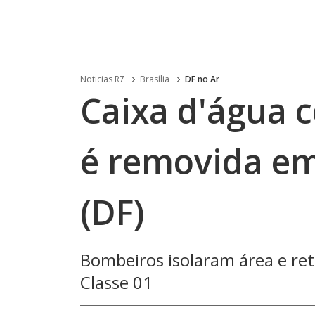
Noticias R7
Brasília
DF no Ar
Caixa d'água 
é removida em
(DF)
Bombeiros isolaram área e ret
Classe 01