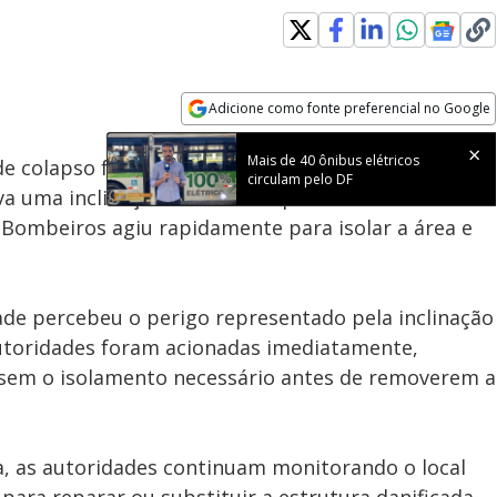
Loaded
:
100.00%
Adicione como fonte preferencial no Google
Subtitles
Velocidade
Opens in new window
Mais de 40 ônibus elétricos
 colapso foi retirada da Escola Classe 01 na QE 3
circulam pelo DF
ava uma inclinação acentuada que alarmou
 Bombeiros agiu rapidamente para isolar a área e
de percebeu o perigo representado pela inclinação
autoridades foram acionadas imediatamente,
ssem o isolamento necessário antes de removerem a
a, as autoridades continuam monitorando o local