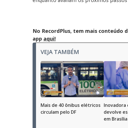
enquanto avaliam os próximos passos p
No RecordPlus, tem mais conteúdo da
app
aqui!
VEJA TAMBÉM
Mais de 40 ônibus elétricos
Inovadora 
circulam pelo DF
devolve es
em Brasília