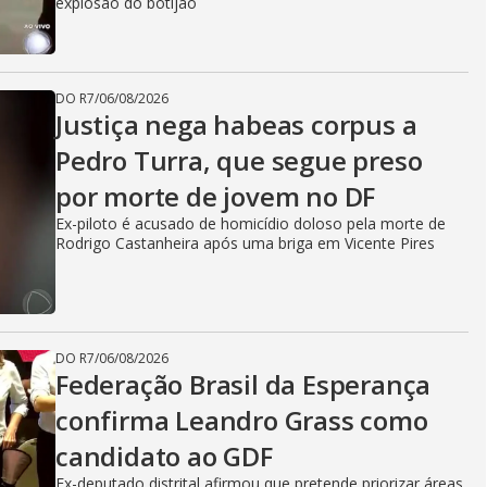
explosão do botijão
DO R7
/
06/08/2026
Justiça nega habeas corpus a
Pedro Turra, que segue preso
por morte de jovem no DF
Ex-piloto é acusado de homicídio doloso pela morte de
Rodrigo Castanheira após uma briga em Vicente Pires
DO R7
/
06/08/2026
Federação Brasil da Esperança
confirma Leandro Grass como
candidato ao GDF
Ex-deputado distrital afirmou que pretende priorizar áreas