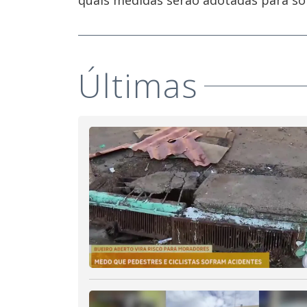
quais medidas serão adotadas para so
Últimas