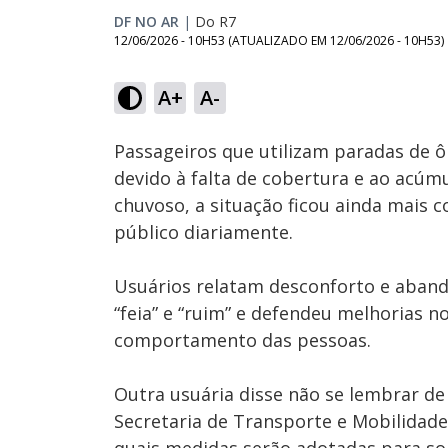
DF NO AR
|
Do R7
12/06/2026 - 10H53
(ATUALIZADO EM
12/06/2026 - 10H53
)
Loaded
:
19.90%
A+
A-
Ativar
Som
Passageiros que utilizam paradas de 
devido à falta de cobertura e ao acúm
chuvoso, a situação ficou ainda mais
público diariamente.
Usuários relatam desconforto e aband
“feia” e “ruim” e defendeu melhorias 
comportamento das pessoas.
Outra usuária disse não se lembrar de 
Secretaria de Transporte e Mobilidade