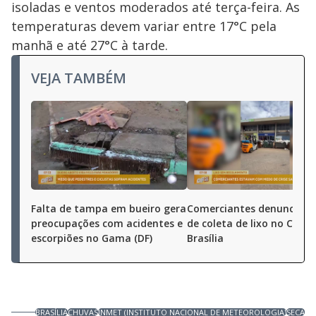
isoladas e ventos moderados até terça-feira. As
temperaturas devem variar entre 17°C pela
manhã e até 27°C à tarde.
VEJA TAMBÉM
Falta de tampa em bueiro gera
Comerciantes denunciam 
preocupações com acidentes e
de coleta de lixo no Ceas
escorpiões no Gama (DF)
Brasília
BRASÍLIA
CHUVAS
INMET (INSTITUTO NACIONAL DE METEOROLOGIA)
SECA