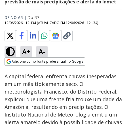
previsão de mais precipitações e alerta do Inmet
DF NO AR
|
Do R7
12/06/2026 - 12H34
(ATUALIZADO EM
12/06/2026 - 12H34
)
A+
A-
Loaded
:
14.60%
Adicione como fonte preferencial no Google
Subtitles
Ativar
Som
Opens in new window
A capital federal enfrenta chuvas inesperadas
em um mês tipicamente seco. O
meteorologista Francisco, do Distrito Federal,
explicou que uma frente fria trouxe umidade da
Amazônia, resultando em precipitações. O
Instituto Nacional de Meteorologia emitiu um
alerta amarelo devido à possibilidade de chuvas