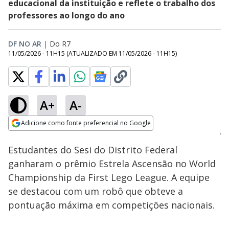
educacional da instituição e reflete o trabalho dos
professores ao longo do ano
DF NO AR
|
Do R7
11/05/2026 - 11H15
(ATUALIZADO EM
11/05/2026 - 11H15
)
A+
A-
Loaded
:
27.63%
Adicione como fonte preferencial no Google
Subtitles
Ativar
Som
Opens in new window
Estudantes do Sesi do Distrito Federal
ganharam o prêmio Estrela Ascensão no World
Championship da First Lego League. A equipe
se destacou com um robô que obteve a
pontuação máxima em competições nacionais.