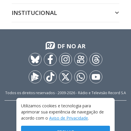
INSTITUCIONAL
DF NO AR
Todos os direitos reservados - 2009-
2026
- Rádio e Televisão Record S.A
Utilizamos cookies e tecnologia para
CARREIRA
FALE CONOSCO
PRIVACIDADE
aprimorar sua experiência de navegação de
TERMOS E CONDIÇÕES DE USO
acordo com o
Aviso de Privacidade
.