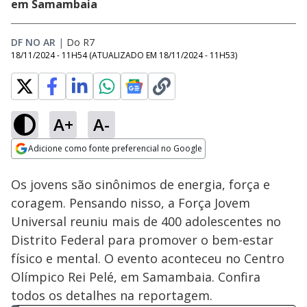
em Samambaia
DF NO AR
|
Do R7
18/11/2024 - 11H54
(ATUALIZADO EM
18/11/2024 - 11H53
)
A+
A-
Loaded
:
17.47%
Adicione como fonte preferencial no Google
Ativar
Som
Opens in new window
Os jovens são sinônimos de energia, força e
coragem. Pensando nisso, a Força Jovem
Universal reuniu mais de 400 adolescentes no
Distrito Federal para promover o bem-estar
físico e mental. O evento aconteceu no Centro
Olímpico Rei Pelé, em Samambaia. Confira
todos os detalhes na reportagem.