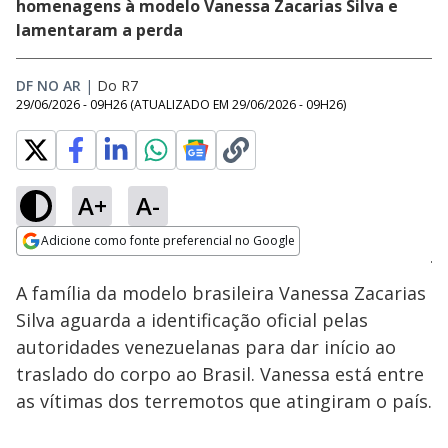
homenagens à modelo Vanessa Zacarias Silva e
lamentaram a perda
DF NO AR
|
Do R7
29/06/2026 - 09H26
(ATUALIZADO EM
29/06/2026 - 09H26
)
A+
A-
Loaded
:
48.29%
Adicione como fonte preferencial no Google
Subtitles
Ativar
Som
Opens in new window
A família da modelo brasileira Vanessa Zacarias
Silva aguarda a identificação oficial pelas
autoridades venezuelanas para dar início ao
traslado do corpo ao Brasil. Vanessa está entre
as vítimas dos terremotos que atingiram o país.