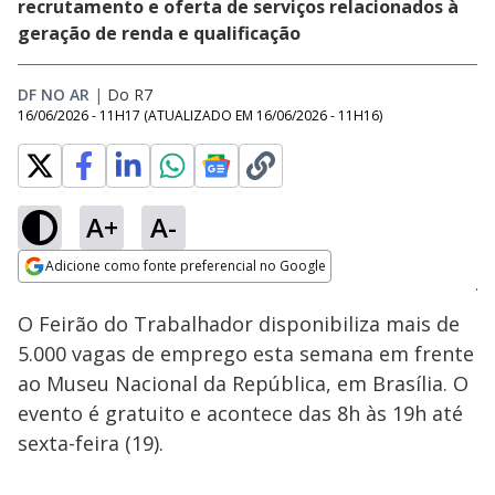
recrutamento e oferta de serviços relacionados à
geração de renda e qualificação
DF NO AR
|
Do R7
16/06/2026 - 11H17
(ATUALIZADO EM
16/06/2026 - 11H16
)
A+
A-
Loaded
:
65.19%
Adicione como fonte preferencial no Google
Subtitles
Ativar
Som
Opens in new window
O Feirão do Trabalhador disponibiliza mais de
5.000 vagas de emprego esta semana em frente
ao Museu Nacional da República, em Brasília. O
evento é gratuito e acontece das 8h às 19h até
sexta-feira (19).