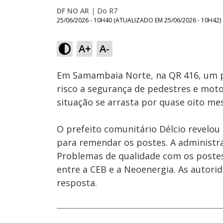
DF NO AR
|
Do R7
25/06/2026 - 10H40
(ATUALIZADO EM
25/06/2026 - 10H42
)
Loaded
:
29.13%
A+
A-
Ativar
Som
Em Samambaia Norte, na QR 416, um 
risco a segurança de pedestres e moto
situação se arrasta por quase oito m
O prefeito comunitário Délcio revelo
para remendar os postes. A administr
Problemas de qualidade com os postes
entre a CEB e a Neoenergia. As autor
resposta.