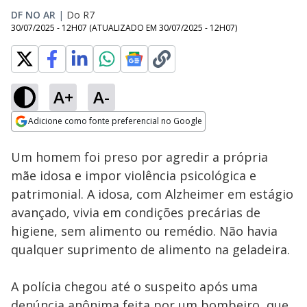
DF NO AR
|
Do R7
30/07/2025 - 12H07
(ATUALIZADO EM
30/07/2025 - 12H07
)
A+
A-
Loaded
:
74.30%
Adicione como fonte preferencial no Google
Subtitles
Ativar
Som
Opens in new window
Um homem foi preso por agredir a própria
mãe idosa e impor violência psicológica e
patrimonial. A idosa, com Alzheimer em estágio
avançado, vivia em condições precárias de
higiene, sem alimento ou remédio. Não havia
qualquer suprimento de alimento na geladeira.
A polícia chegou até o suspeito após uma
denúncia anônima feita por um bombeiro, que