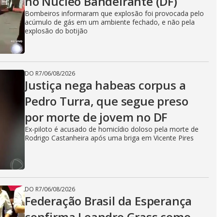
no Núcleo Bandeirante (DF)
Bombeiros informaram que explosão foi provocada pelo
acúmulo de gás em um ambiente fechado, e não pela
explosão do botijão
DO R7
/
06/08/2026
Justiça nega habeas corpus a
Pedro Turra, que segue preso
por morte de jovem no DF
Ex-piloto é acusado de homicídio doloso pela morte de
Rodrigo Castanheira após uma briga em Vicente Pires
DO R7
/
06/08/2026
Federação Brasil da Esperança
confirma Leandro Grass como