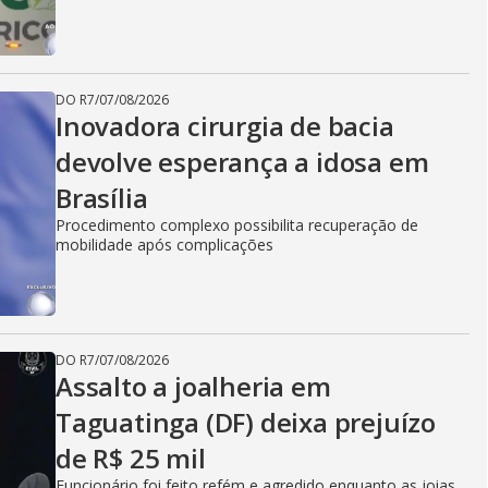
DO R7
/
07/08/2026
Inovadora cirurgia de bacia
devolve esperança a idosa em
Brasília
Procedimento complexo possibilita recuperação de
mobilidade após complicações
DO R7
/
07/08/2026
Assalto a joalheria em
Taguatinga (DF) deixa prejuízo
de R$ 25 mil
Funcionário foi feito refém e agredido enquanto as joias