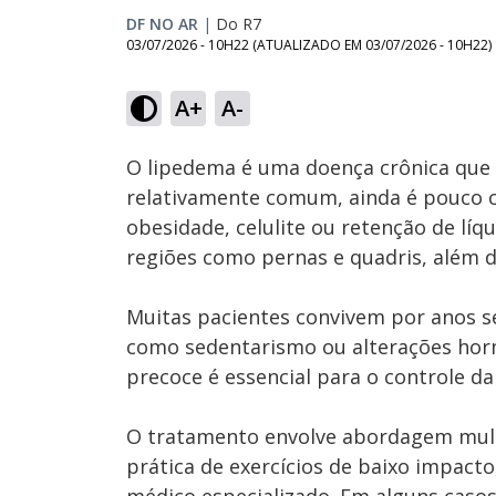
DF NO AR
|
Do R7
03/07/2026 - 10H22
(ATUALIZADO EM
03/07/2026 - 10H22
)
Loaded
:
12.16%
A+
A-
Ativar
Som
O lipedema é uma doença crônica que 
relativamente comum, ainda é pouco 
obesidade, celulite ou retenção de lí
regiões como pernas e quadris, além de
Muitas pacientes convivem por anos se
como sedentarismo ou alterações horm
precoce é essencial para o controle da
O tratamento envolve abordagem mult
prática de exercícios de baixo impac