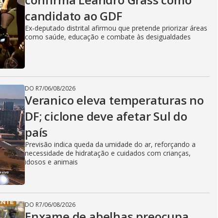
candidato ao GDF
Ex-deputado distrital afirmou que pretende priorizar áreas
como saúde, educação e combate às desigualdades
DO R7
/
06/08/2026
Veranico eleva temperaturas no
DF; ciclone deve afetar Sul do
país
Previsão indica queda da umidade do ar, reforçando a
necessidade de hidratação e cuidados com crianças,
idosos e animais
DO R7
/
06/08/2026
Enxame de abelhas preocupa