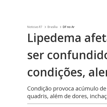
Noticias R7
Brasília
DF no Ar
Lipedema afet
ser confundid
condições, ale
Condição provoca acúmulo de
quadris, além de dores, inchaç