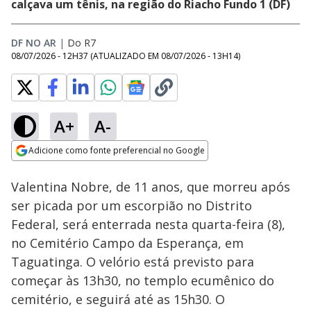
calçava um tênis, na região do Riacho Fundo 1 (DF)
DF NO AR
|
Do R7
08/07/2026 - 12H37
(ATUALIZADO EM
08/07/2026 - 13H14
)
A+
A-
Loaded
:
33.50%
Adicione como fonte preferencial no Google
Subtitles
Ativar
Som
Opens in new window
Valentina Nobre, de 11 anos, que morreu após
ser picada por um escorpião no Distrito
Federal, será enterrada nesta quarta-feira (8),
no Cemitério Campo da Esperança, em
Taguatinga. O velório está previsto para
começar às 13h30, no templo ecumênico do
cemitério, e seguirá até as 15h30. O