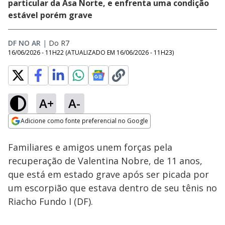
particular da Asa Norte, e enfrenta uma condição
estável porém grave
DF NO AR
|
Do R7
16/06/2026 - 11H22
(ATUALIZADO EM
16/06/2026 - 11H23
)
A+
A-
Loaded
:
21.08%
Adicione como fonte preferencial no Google
Subtitles
Ativar
Som
Opens in new window
Familiares e amigos unem forças pela
recuperação de Valentina Nobre, de 11 anos,
que está em estado grave após ser picada por
um escorpião que estava dentro de seu tênis no
Riacho Fundo I (DF).