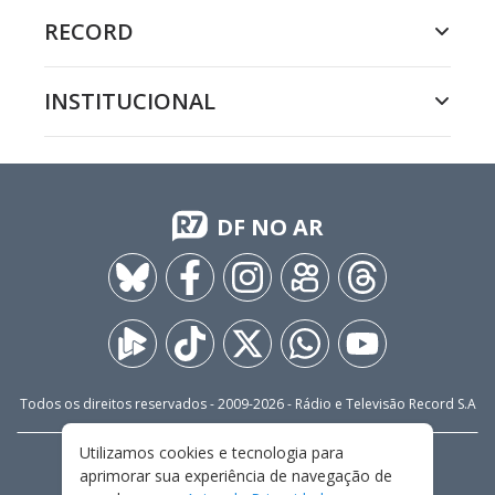
RECORD
INSTITUCIONAL
DF NO AR
Todos os direitos reservados - 2009-
2026
- Rádio e Televisão Record S.A
Utilizamos cookies e tecnologia para
CARREIRA
FALE CONOSCO
PRIVACIDADE
aprimorar sua experiência de navegação de
TERMOS E CONDIÇÕES DE USO