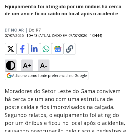
Equipamento foi atingido por um ônibus há cerca
de um ano e ficou caído no local após o acidente
DF NO AR
|
Do R7
07/07/2026 - 10H43
(ATUALIZADO EM
07/07/2026 - 10H44
)
A+
A-
Loaded
:
33.14%
Adicione como fonte preferencial no Google
Subtitles
Ativar
Som
Opens in new window
Moradores do Setor Leste do Gama convivem
há cerca de um ano com uma estrutura de
poste caída e fios improvisados na calçada.
Segundo relatos, o equipamento foi atingido
por um ônibus e ficou no local após o acidente,
causando preocupação pelo risco a pedestres e