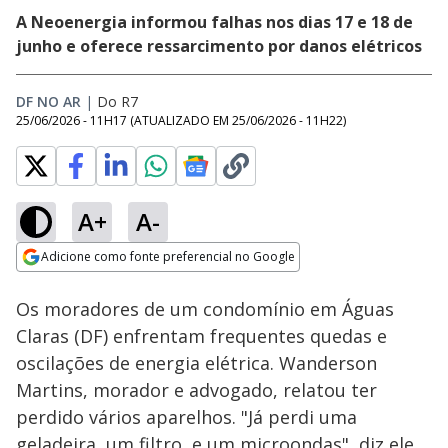
A Neoenergia informou falhas nos dias 17 e 18 de
junho e oferece ressarcimento por danos elétricos
DF NO AR
|
Do R7
25/06/2026 - 11H17
(ATUALIZADO EM
25/06/2026 - 11H22
)
A+
A-
Loaded
:
23.30%
Adicione como fonte preferencial no Google
Subtitles
Ativar
Som
Opens in new window
Os moradores de um condomínio em Águas
Claras (DF) enfrentam frequentes quedas e
oscilações de energia elétrica. Wanderson
Martins, morador e advogado, relatou ter
perdido vários aparelhos. "Já perdi uma
geladeira, um filtro, e um microondas", diz ele.