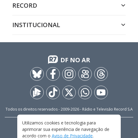
RECORD
INSTITUCIONAL
DF NO AR
Todos os direitos reservados - 2009-
2026
- Rádio e Televisão Record S.A
Utilizamos cookies e tecnologia para
CARREIRA
FALE CONOSCO
PRIVACIDADE
aprimorar sua experiência de navegação de
TERMOS E CONDIÇÕES DE USO
acordo com o
Aviso de Privacidade
.