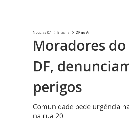
Noticias R7
Brasília
DF no Ar
Moradores do 
DF, denunciam
perigos
Comunidade pede urgência na 
na rua 20