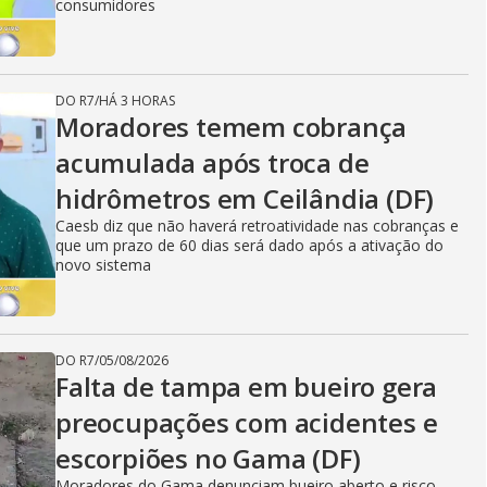
consumidores
DO R7
/
HÁ 3 HORAS
Moradores temem cobrança
acumulada após troca de
hidrômetros em Ceilândia (DF)
Caesb diz que não haverá retroatividade nas cobranças e
que um prazo de 60 dias será dado após a ativação do
novo sistema
DO R7
/
05/08/2026
Falta de tampa em bueiro gera
preocupações com acidentes e
escorpiões no Gama (DF)
Moradores do Gama denunciam bueiro aberto e risco