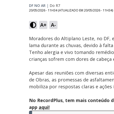
DF NO AR
|
Do R7
20/05/2026 - 11H34
(ATUALIZADO EM
20/05/2026 - 11H34
)
Loaded
:
13.03%
A+
A-
Ativar
Som
Moradores do Altiplano Leste, no DF,
lama durante as chuvas, devido à falt
Tenho alergia e vivo tomando remédio",
crianças sofrem com dores de cabeça 
Apesar das reuniões com diversas ent
de Obras, as promessas de asfaltame
mobiliza por respostas claras e ações 
No RecordPlus, tem mais conteúdo da
app
aqui!