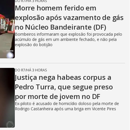
DO R7
/
HÁ 3 HORAS
Morre homem ferido em
explosão após vazamento de gás
no Núcleo Bandeirante (DF)
Bombeiros informaram que explosão foi provocada pelo
acúmulo de gás em um ambiente fechado, e não pela
explosão do botijão
DO R7
/
HÁ 3 HORAS
Justiça nega habeas corpus a
Pedro Turra, que segue preso
por morte de jovem no DF
Ex-piloto é acusado de homicídio doloso pela morte de
Rodrigo Castanheira após uma briga em Vicente Pires