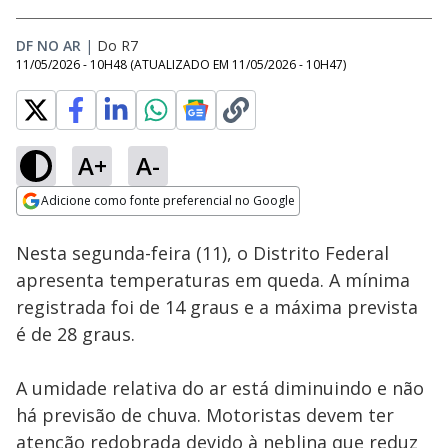
DF NO AR
|
Do R7
11/05/2026 - 10H48
(ATUALIZADO EM
11/05/2026 - 10H47
)
A+
A-
Loaded
:
37.06%
Adicione como fonte preferencial no Google
Subtitles
Ativar
Som
Opens in new window
Nesta segunda-feira (11), o Distrito Federal
apresenta temperaturas em queda. A mínima
registrada foi de 14 graus e a máxima prevista
é de 28 graus.
A umidade relativa do ar está diminuindo e não
há previsão de chuva. Motoristas devem ter
atenção redobrada devido à neblina que reduz