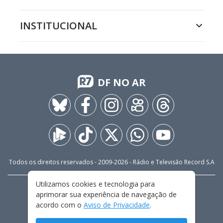
INSTITUCIONAL
DF NO AR
Todos os direitos reservados - 2009-
2026
- Rádio e Televisão Record S.A
Utilizamos cookies e tecnologia para
CARREIRA
FALE CONOSCO
PRIVACIDADE
aprimorar sua experiência de navegação de
TERMOS E CONDIÇÕES DE USO
acordo com o
Aviso de Privacidade
.