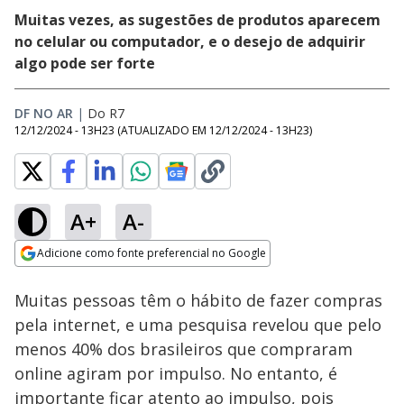
Muitas vezes, as sugestões de produtos aparecem
no celular ou computador, e o desejo de adquirir
algo pode ser forte
DF NO AR
|
Do R7
12/12/2024 - 13H23
(ATUALIZADO EM
12/12/2024 - 13H23
)
A+
A-
Loaded
:
22.19%
Adicione como fonte preferencial no Google
Ativar
Som
Opens in new window
Muitas pessoas têm o hábito de fazer compras
pela internet, e uma pesquisa revelou que pelo
menos 40% dos brasileiros que compraram
online agiram por impulso. No entanto, é
importante ficar atento ao impulso, pois