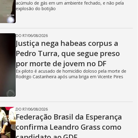
acúmulo de gás em um ambiente fechado, e não pela
explosão do botijão
DO R7
/
06/08/2026
Justiça nega habeas corpus a
Pedro Turra, que segue preso
por morte de jovem no DF
Ex-piloto é acusado de homicídio doloso pela morte de
Rodrigo Castanheira após uma briga em Vicente Pires
DO R7
/
06/08/2026
Federação Brasil da Esperança
confirma Leandro Grass como
candidato ao GDF