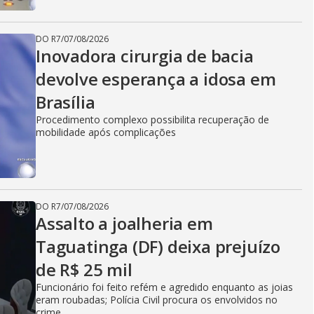
DO R7
/
07/08/2026
Inovadora cirurgia de bacia
devolve esperança a idosa em
Brasília
Procedimento complexo possibilita recuperação de
mobilidade após complicações
DO R7
/
07/08/2026
Assalto a joalheria em
Taguatinga (DF) deixa prejuízo
de R$ 25 mil
Funcionário foi feito refém e agredido enquanto as joias
eram roubadas; Polícia Civil procura os envolvidos no
crime