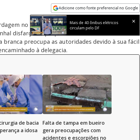
100.00%
Adicione como fonte preferencial no Google
Subtitles
Velocidade
Opens in new window
Mais de 40 ônibus elétricos
ordagem no terminal de ônibus do Cruzeiro e
circulam pelo DF
hal disfarçado que pode ser facilmente escondido
a branca preocupa as autoridades devido à sua fácil
encaminhado à delegacia.
cirurgia de bacia
Falta de tampa em bueiro
perança a idosa
gera preocupações com
acidentes e escorpiões no