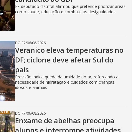
Ex-deputado distrital afirmou que pretende priorizar áreas
como saúde, educação e combate às desigualdades
DO R7
/
06/08/2026
Veranico eleva temperaturas no
DF; ciclone deve afetar Sul do
país
Previsão indica queda da umidade do ar, reforçando a
necessidade de hidratação e cuidados com crianças,
idosos e animais
DO R7
/
06/08/2026
Enxame de abelhas preocupa
alunos e interrompe atividades