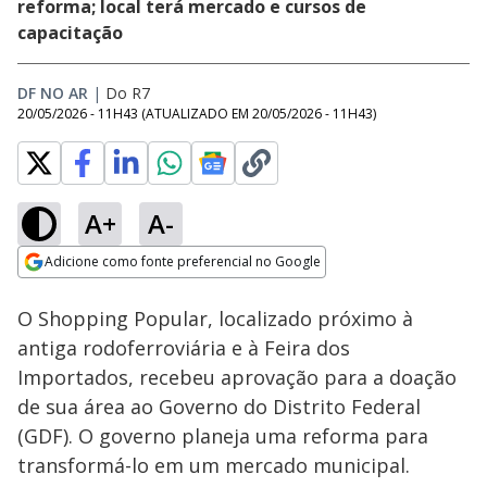
reforma; local terá mercado e cursos de
capacitação
DF NO AR
|
Do R7
20/05/2026 - 11H43
(ATUALIZADO EM
20/05/2026 - 11H43
)
A+
A-
Loaded
:
42.12%
Adicione como fonte preferencial no Google
Subtitles
Ativar
Som
Opens in new window
O Shopping Popular, localizado próximo à
antiga rodoferroviária e à Feira dos
Importados, recebeu aprovação para a doação
de sua área ao Governo do Distrito Federal
(GDF). O governo planeja uma reforma para
transformá-lo em um mercado municipal.