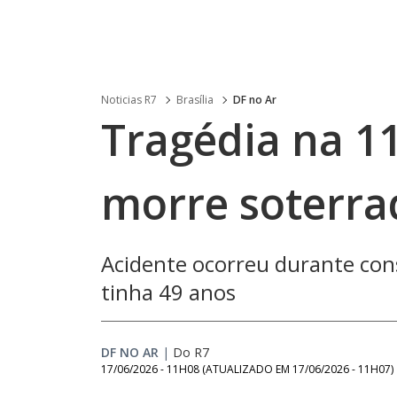
Noticias R7
Brasília
DF no Ar
Tragédia na 11
morre soterra
Acidente ocorreu durante cons
tinha 49 anos
DF NO AR
|
Do R7
17/06/2026 - 11H08
(ATUALIZADO EM
17/06/2026 - 11H07
)
Loaded
: