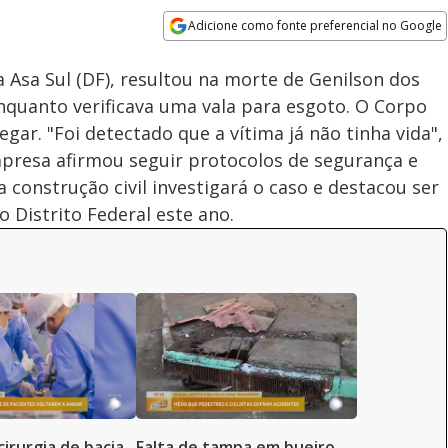
Adicione como fonte preferencial no Google
Subtitles
Velocidade
Opens in new window
 Asa Sul (DF), resultou na morte de Genilson dos
nquanto verificava uma vala para esgoto. O Corpo
ar. "Foi detectado que a vítima já não tinha vida",
mpresa afirmou seguir protocolos de segurança e
a construção civil investigará o caso e destacou ser
Distrito Federal este ano.
cirurgia de bacia
Falta de tampa em bueiro