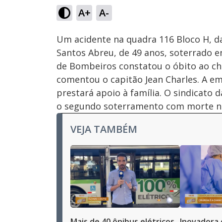
26.95%
A+
A-
Ativar
Som
Um acidente na quadra 116 Bloco H, da
Santos Abreu, de 49 anos, soterrado e
de Bombeiros constatou o óbito ao cheg
comentou o capitão Jean Charles. A e
prestará apoio à família. O sindicato d
o segundo soterramento com morte no 
VEJA TAMBÉM
Mais de 40 ônibus elétricos
Inovadora 