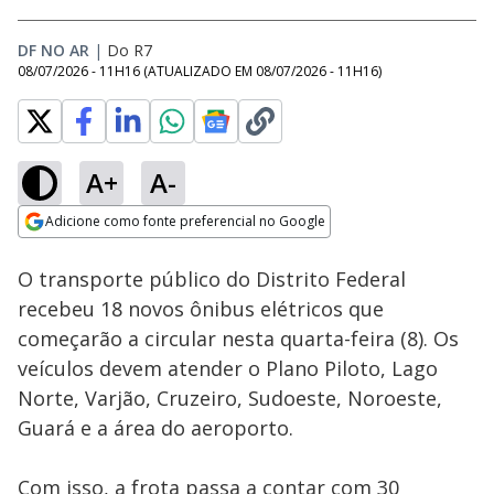
DF NO AR
|
Do R7
08/07/2026 - 11H16
(ATUALIZADO EM
08/07/2026 - 11H16
)
A+
A-
Loaded
:
77.32%
Adicione como fonte preferencial no Google
Subtitles
Ativar
Som
Opens in new window
O transporte público do Distrito Federal
recebeu 18 novos ônibus elétricos que
começarão a circular nesta quarta-feira (8). Os
veículos devem atender o Plano Piloto, Lago
Norte, Varjão, Cruzeiro, Sudoeste, Noroeste,
Guará e a área do aeroporto.
Com isso, a frota passa a contar com 30