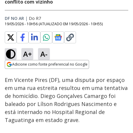
conflito com vizinho
DF NO AR
|
Do R7
19/05/2026 - 10H56
(ATUALIZADO EM
19/05/2026 - 10H55
)
A+
A-
Loaded
:
31.63%
Adicione como fonte preferencial no Google
Subtitles
Ativar
Som
Opens in new window
Em Vicente Pires (DF), uma disputa por espaço
em uma rua estreita resultou em uma tentativa
de homicídio. Diego Gonçalves Camargo foi
baleado por Lílson Rodrigues Nascimento e
está internado no Hospital Regional de
Taguatinga em estado grave.