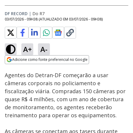
DF RECORD
|
Do R7
03/07/2026 - 09H38
(ATUALIZADO EM
03/07/2026 - 09H38
)
A+
A-
Loaded
:
64.11%
Adicione como fonte preferencial no Google
Subtitles
Ativar
Som
Opens in new window
Agentes do Detran-DF começarão a usar
câmeras corporais no policiamento e
fiscalização viária. Compradas 150 câmeras por
quase R$ 4 milhões, com um ano de cobertura
de monitoramento, os agentes receberão
treinamento para operar os equipamentos.
As câmeras se conectam aos tasers durante