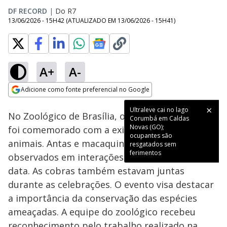
DF RECORD
|
Do R7
13/06/2026 - 15H42
(ATUALIZADO EM
13/06/2026 - 15H41
)
A+
A-
Loaded
:
50.89%
Adicione como fonte preferencial no Google
Subtitles
Ativar
Som
Opens in new window
Ultraleve cai no lago
No Zoológico de Brasília, o Dia dos Namorados
Corumbá em Caldas
Novas (GO);
foi comemorado com a exibição de casais de
ocupantes são
animais. Antas e macaquinhos foram
resgatados sem
ferimentos
observados em interações que simbolizavam a
data. As cobras também estavam juntas
durante as celebrações. O evento visa destacar
a importância da conservação das espécies
ameaçadas. A equipe do zoológico recebeu
reconhecimento pelo trabalho realizado na