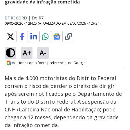
gravidade da infração cometida
DF RECORD
|
Do R7
09/05/2026 - 12H25
(ATUALIZADO EM
09/05/2026 - 12H24
)
A+
A-
Loaded
:
100.00%
Adicione como fonte preferencial no Google
Subtitles
Ativar
Som
Opens in new window
Mais de 4.000 motoristas do Distrito Federal
correm o risco de perder o direito de dirigir
após serem notificados pelo Departamento de
Trânsito do Distrito Federal. A suspensão da
CNH (Carteira Nacional de Habilitação) pode
chegar a 12 meses, dependendo da gravidade
da infração cometida.