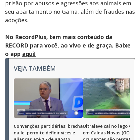
prisão por abusos e agressões aos animais em
seu apartamento no Gama, além de fraudes nas
adoções.
No RecordPlus, tem mais conteúdo da
RECORD para você, ao vivo e de graça. Baixe
o app
aqui!
VEJA TAMBÉM
Convenções partidárias: brecha
Ultraleve cai no lago Co
na lei permite definir vices e
em Caldas Novas (GO);
alianças até 15 de agosto
ocupantes são resgatado