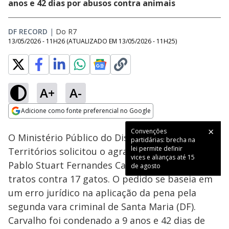
anos e 42 dias por abusos contra animais
DF RECORD
|
Do R7
13/05/2026 - 11H26
(ATUALIZADO EM
13/05/2026 - 11H25
)
A+
A-
Loaded
:
100.00%
Adicione como fonte preferencial no Google
Subtitles
Ativar
Som
Opens in new window
Convenções
O Ministério Público do Distrito Federal e
partidárias: brecha na
lei permite definir
Territórios solicitou o agravamento da pena de
vices e alianças até 15
Pablo Stuart Fernandes Carvalho devido a maus
de agosto
tratos contra 17 gatos. O pedido se baseia em
um erro jurídico na aplicação da pena pela
segunda vara criminal de Santa Maria (DF).
Carvalho foi condenado a 9 anos e 42 dias de