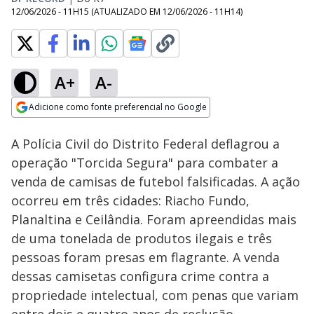
12/06/2026 - 11H15
(ATUALIZADO EM
12/06/2026 - 11H14
)
A+
A-
Loaded
:
38.18%
Adicione como fonte preferencial no Google
Subtitles
Ativar
Som
Opens in new window
A Polícia Civil do Distrito Federal deflagrou a
operação "Torcida Segura" para combater a
venda de camisas de futebol falsificadas. A ação
ocorreu em três cidades: Riacho Fundo,
Planaltina e Ceilândia. Foram apreendidas mais
de uma tonelada de produtos ilegais e três
pessoas foram presas em flagrante. A venda
dessas camisetas configura crime contra a
propriedade intelectual, com penas que variam