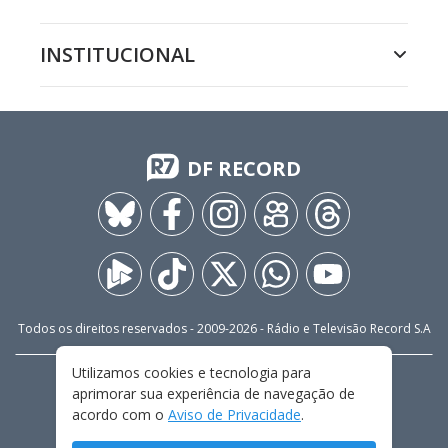
INSTITUCIONAL
DF RECORD
Todos os direitos reservados - 2009-
2026
- Rádio e Televisão Record S.A
Utilizamos cookies e tecnologia para
CARREIRA
FALE CONOSCO
PRIVACIDADE
aprimorar sua experiência de navegação de
TERMOS E CONDIÇÕES DE USO
acordo com o
Aviso de Privacidade
.