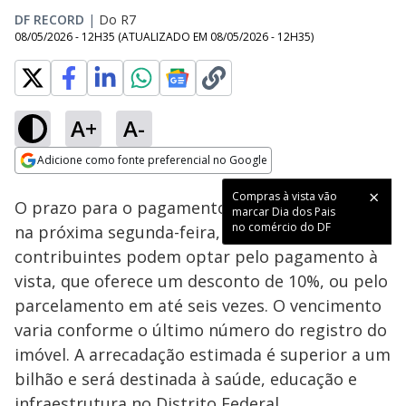
DF RECORD
|
Do R7
08/05/2026 - 12H35
(ATUALIZADO EM
08/05/2026 - 12H35
)
A+
A-
Loaded
:
65.45%
Adicione como fonte preferencial no Google
Subtitles
Ativar
Som
Opens in new window
Compras à vista vão
O prazo para o pagamento do IPTU 2026 inicia
marcar Dia dos Pais
no comércio do DF
na próxima segunda-feira, dia 11. Os
contribuintes podem optar pelo pagamento à
vista, que oferece um desconto de 10%, ou pelo
parcelamento em até seis vezes. O vencimento
varia conforme o último número do registro do
imóvel. A arrecadação estimada é superior a um
bilhão e será destinada à saúde, educação e
infraestrutura no Distrito Federal.