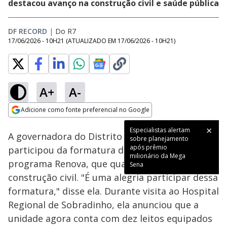
destacou avanço na construção civil e saúde pública
DF RECORD
|
Do R7
17/06/2026 - 10H21
(ATUALIZADO EM
17/06/2026 - 10H21
)
A+
A-
Loaded
:
85.79%
Adicione como fonte preferencial no Google
Subtitles
Ativar
Som
Opens in new window
Especialistas alertam
A governadora do Distrito Federal, Celina Leão,
sobre planejamento
após prêmio
participou da formatura de uma turma do
milionário da Mega
programa Renova, que qualifica pessoas para a
Sena
construção civil. "É uma alegria participar dessa
formatura," disse ela. Durante visita ao Hospital
Regional de Sobradinho, ela anunciou que a
unidade agora conta com dez leitos equipados