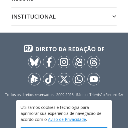
INSTITUCIONAL
DIRETO DA REDAÇÃO DF
Todos os direitos reservados - 2009-
2026
- Rádio e Televisão Record S.A
Utilizamos cookies e tecnologia para
CARREIRA
FALE CONOSCO
PRIVACIDADE
aprimorar sua experiência de navegação de
TERMOS E CONDIÇÕES DE USO
acordo com o
Aviso de Privacidade
.