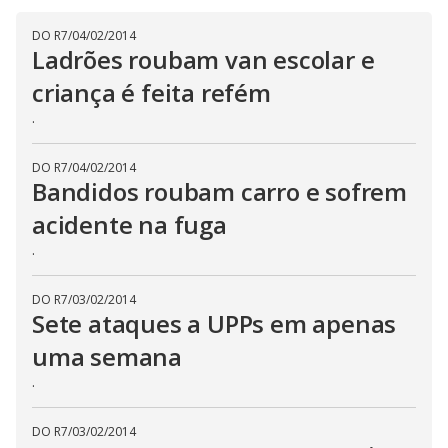
i
DO R7
/
04/02/2014
Ladrões roubam van escolar e
d
criança é feita refém
.
e
DO R7
/
04/02/2014
Bandidos roubam carro e sofrem
o
acidente na fuga
.
DO R7
/
03/02/2014
Sete ataques a UPPs em apenas
uma semana
.
DO R7
/
03/02/2014