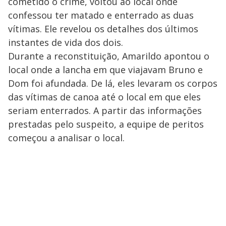
a
cometido o crime, voltou ao local onde
s
o
s
confessou ter matado e enterrado as duas
y
vítimas. Ele revelou os detalhes dos últimos
instantes de vida dos dois.
M
V
u
d
Durante a reconstituição, Amarildo apontou o
o
local onde a lancha em que viajavam Bruno e
i
Dom foi afundada. De lá, eles levaram os corpos
das vítimas de canoa até o local em que eles
seriam enterrados. A partir das informações
d
prestadas pelo suspeito, a equipe de peritos
começou a analisar o local.
e
o