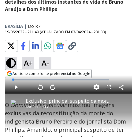
detalhes dos últimos instantes de vida de Bruno
Araújo e Dom Phillips
BRASÍLIA
|
Do R7
19/06/2022 - 21H49
(ATUALIZADO EM
03/04/2024 - 23H33
)
A+
A-
Adicione como fonte preferencial no Google
Opens in new window
L
o
a
d
C
P
V
A
P
F
e
o
l
o
v
u
d
m
a
l
a
l
:
Exclusivo: principal suspeito da morte de Dom Phillips e Bruno Pereira volta ao local onde teria cometido os crimes
p
y
t
n
l
1
O
Domingo Espetacular
mostrou imagens
a
a
ç
s
.
por
RecordTV
r
r
a
c
1
t
1
r
l
r
8
exclusivas da reconstituição da morte do
i
0
1
e
%
l
s
0
e
h
indigenista Bruno Pereira e do jornalista Dom
e
s
n
a
g
e
r
u
g
Phillips. Amarildo, o principal suspeito de ter
n
u
d
n
o
d