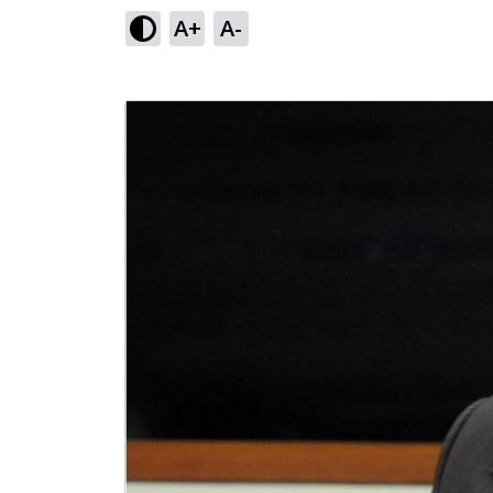
A+
A-