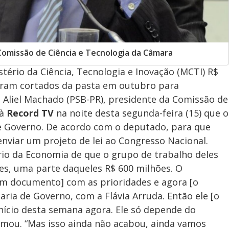
Comissão de Ciência e Tecnologia da Câmara
stério da Ciência, Tecnologia e Inovação (MCTI) R$
oram cortados da pasta em outubro para
 Aliel Machado (PSB-PR), presidente da Comissão de
 à
Record TV
na noite desta segunda-feira (15) que o
de Governo. De acordo com o deputado, para que
 enviar um projeto de lei ao Congresso Nacional.
rio da Economia de que o grupo de trabalho deles
es, uma parte daqueles R$ 600 milhões. O
um documento] com as prioridades e agora [o
etaria de Governo, com a Flávia Arruda. Então ele [o
ício desta semana agora. Ele só depende do
irmou. “Mas isso ainda não acabou, ainda vamos