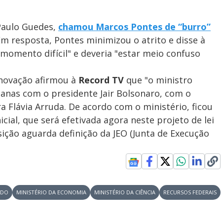
V
i
 Paulo Guedes,
chamou Marcos Pontes de “burro”
 resposta, Pontes minimizou o atrito e disse à
omento difícil" e deveria "estar meio confuso
d
 Inovação afirmou à
Record TV
que "o ministro
nas com o presidente Jair Bolsonaro, com o
e
a Flávia Arruda. De acordo com o ministério, ficou
cial, que será efetivada agora neste projeto de lei
sição aguarda definição da JEO (Junta de Execução
o
ADO
MINISTÉRIO DA ECONOMIA
MINISTÉRIO DA CIÊNCIA
RECURSOS FEDERAIS