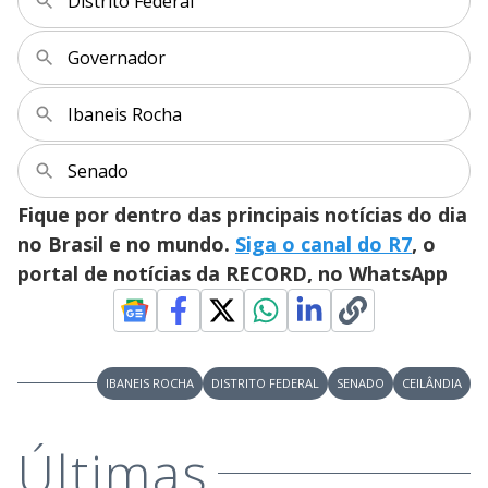
Distrito Federal
y
Governador
M
V
u
d
o
Ibaneis Rocha
i
Senado
Fique por dentro das principais notícias do dia
d
no Brasil e no mundo.
Siga o canal do R7
, o
portal de notícias da RECORD, no WhatsApp
e
o
IBANEIS ROCHA
DISTRITO FEDERAL
SENADO
CEILÂNDIA
Últimas