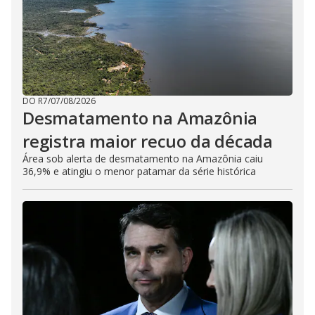
DO R7
/
07/08/2026
Desmatamento na Amazônia
registra maior recuo da década
Área sob alerta de desmatamento na Amazônia caiu
36,9% e atingiu o menor patamar da série histórica