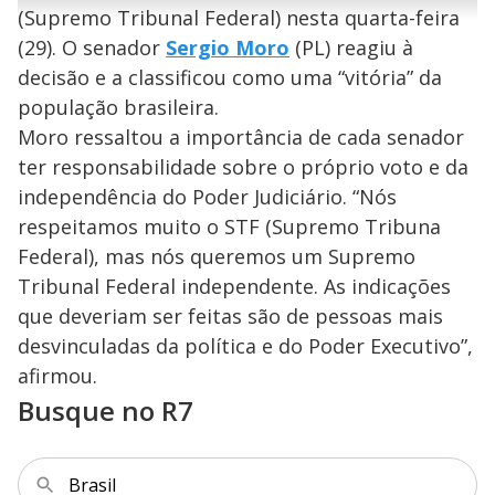
r
u
g
(Supremo Tribunal Federal) nesta quarta-feira
n
u
a
d
n
o
d
(29). O senador
Sergio Moro
(PL) reagiu à
s
o
s
decisão e a classificou como uma “vitória” da
y
população brasileira.
Moro ressaltou a importância de cada senador
M
V
u
d
ter responsabilidade sobre o próprio voto e da
o
independência do Poder Judiciário. “Nós
i
respeitamos muito o STF (Supremo Tribuna
Federal), mas nós queremos um Supremo
Tribunal Federal independente. As indicações
d
que deveriam ser feitas são de pessoas mais
desvinculadas da política e do Poder Executivo”,
e
afirmou.
Busque no R7
o
Brasil