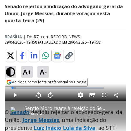
Senado rejeitou a indicação do advogado-geral da
União, Jorge Messias, durante votação nesta
quarta-feira (29)
BRASÍLIA
|
Do R7, com RECORD NEWS
29/04/2026 - 19H58
(ATUALIZADO EM
29/04/2026 - 19H58
)
A+
A-
Adicione como fonte preferencial no Google
Opens in new window
L
o
a
S
d
u
C
P
V
A
P
F
e
b
o
l
o
v
u
d
t
m
a
l
a
l
:
Sergio Moro reage à rejeição do Senado sobre indicação de Jorge Messias ao STF
i
p
y
t
n
l
4
O
Senado
decidiu rejeitar o advogado-geral da
t
a
a
ç
s
.
por
Brasília
l
r
r
a
c
2
e
t
1
r
l
r
3
União,
Jorge Messias
, uma indicação do
s
i
0
1
e
%
l
s
0
e
h
presidente
Luiz Inácio Lula da Silva
e
s
, ao STF
n
a
g
e