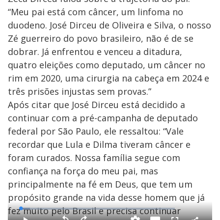
“Meu pai está com câncer, um linfoma no
duodeno. José Dirceu de Oliveira e Silva, o nosso
Zé guerreiro do povo brasileiro, não é de se
dobrar. Já enfrentou e venceu a ditadura,
quatro eleições como deputado, um câncer no
rim em 2020, uma cirurgia na cabeça em 2024 e
três prisões injustas sem provas.”
Após citar que José Dirceu está decidido a
continuar com a pré-campanha de deputado
federal por São Paulo, ele ressaltou: “Vale
recordar que Lula e Dilma tiveram câncer e
foram curados. Nossa família segue com
confiança na força do meu pai, mas
principalmente na fé em Deus, que tem um
propósito grande na vida desse homem que já
fez muito pelo Brasil e precisa continuar
L
o