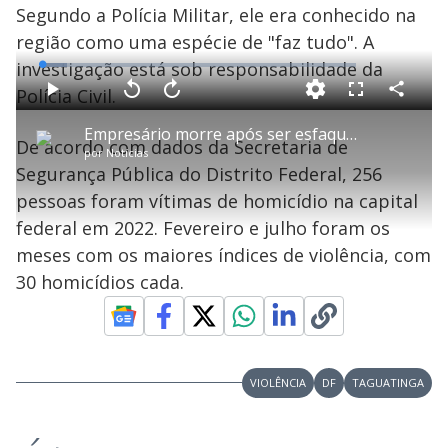
Segundo a Polícia Militar, ele era conhecido na
região como uma espécie de "faz tudo". A
investigação está sob responsabilidade da
L
o
a
Polícia Civil.
d
C
P
V
A
P
F
e
o
l
o
v
u
d
m
a
l
a
l
:
Empresário morre após ser esfaqueado em briga com vizinho no DF
p
y
t
n
l
8
De acordo com dados da Secretaria de
a
a
ç
s
.
por
Notícias
r
r
a
c
0
t
1
r
l
r
4
Segurança Pública do Distrito Federal, 256
i
0
1
e
%
l
s
0
e
h
pessoas foram vítimas de homicídio na capital
e
s
n
a
g
e
r
u
g
federal em 2022. Fevereiro e julho foram os
n
u
a
d
n
o
d
meses com os maiores índices de violência, com
s
o
s
30 homicídios cada.
y
M
V
u
d
o
VIOLÊNCIA
DF
TAGUATINGA
i