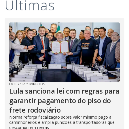
Últimas
d
e
o
DO R7
/
HÁ 5 MINUTOS
Lula sanciona lei com regras para
garantir pagamento do piso do
frete rodoviário
Norma reforça fiscalização sobre valor mínimo pago a
caminhoneiros e amplia punições a transportadoras que
descumprirem regras