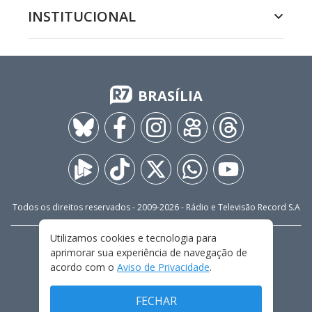
INSTITUCIONAL
BRASÍLIA
Todos os direitos reservados - 2009-
2026
- Rádio e Televisão Record S.A
Utilizamos cookies e tecnologia para
CARREIRA
FALE CONOSCO
PRIVACIDADE
aprimorar sua experiência de navegação de
TERMOS E CONDIÇÕES DE USO
acordo com o
Aviso de Privacidade
.
FECHAR