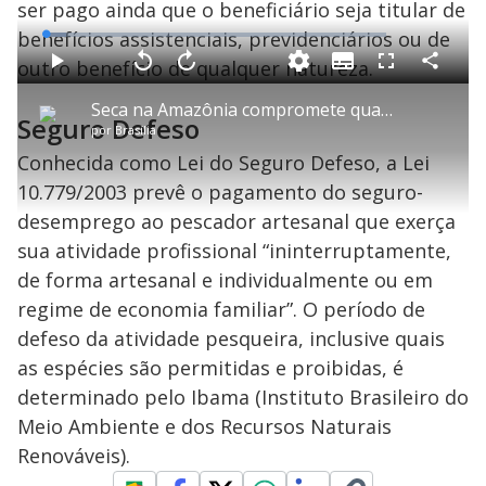
ser pago ainda que o beneficiário seja titular de
benefícios assistenciais, previdenciários ou de
L
o
a
outro benefício de qualquer natureza.
S
d
u
C
P
V
A
P
F
e
b
o
l
o
v
u
d
t
m
a
l
a
l
:
Seca na Amazônia compromete quase 30% do setor de turismo em Alter do Chão (PA)
i
p
y
t
n
l
6
Seguro Defeso
t
a
a
ç
s
.
por
Brasília
l
r
r
a
c
0
e
t
1
r
l
r
2
s
i
0
1
e
Conhecida como Lei do Seguro Defeso, a Lei
%
l
s
0
e
h
e
s
n
a
10.779/2003 prevê o pagamento do seguro-
g
e
r
u
g
n
u
a
desemprego ao pescador artesanal que exerça
d
n
o
d
s
o
sua atividade profissional “ininterruptamente,
s
de forma artesanal e individualmente ou em
y
regime de economia familiar”. O período de
M
defeso da atividade pesqueira, inclusive quais
V
u
d
as espécies são permitidas e proibidas, é
o
determinado pelo Ibama (Instituto Brasileiro do
i
Meio Ambiente e dos Recursos Naturais
Renováveis).