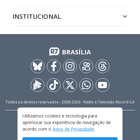
INSTITUCIONAL
BRASÍLIA
Todos os direitos reservados - 2009-
2026
- Rádio e Televisão Record S.A
Utilizamos cookies e tecnologia para
CARREIRA
FALE CONOSCO
PRIVACIDADE
aprimorar sua experiência de navegação de
TERMOS E CONDIÇÕES DE USO
acordo com o
Aviso de Privacidade
.