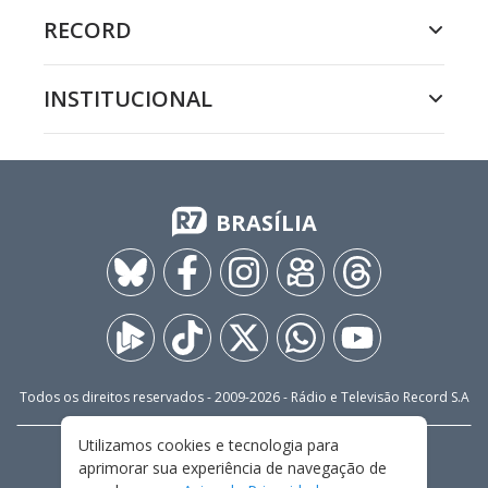
RECORD
INSTITUCIONAL
BRASÍLIA
Todos os direitos reservados - 2009-
2026
- Rádio e Televisão Record S.A
Utilizamos cookies e tecnologia para
CARREIRA
FALE CONOSCO
PRIVACIDADE
aprimorar sua experiência de navegação de
TERMOS E CONDIÇÕES DE USO