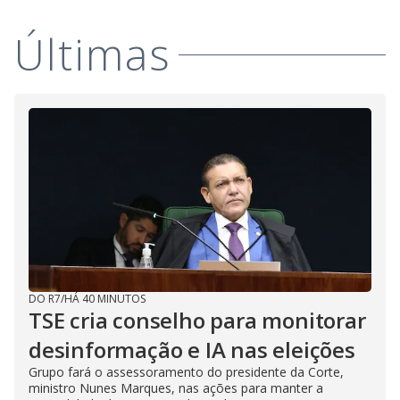
a
o
d
s
o
s
Últimas
y
M
V
u
d
o
i
d
e
DO R7
/
HÁ 40 MINUTOS
o
TSE cria conselho para monitorar
desinformação e IA nas eleições
Grupo fará o assessoramento do presidente da Corte,
ministro Nunes Marques, nas ações para manter a