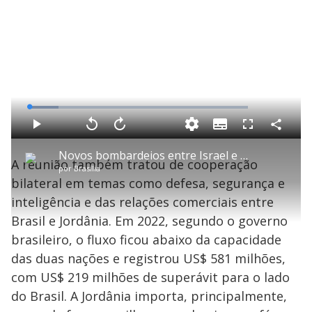
L
o
a
S
d
u
C
P
V
A
P
F
e
b
o
l
o
v
u
d
t
m
a
l
a
l
:
Novos bombardeios entre Israel e grupo terrorista Hezbollah são registrados
i
p
y
t
n
l
1
A reunião também tratou de cooperação
t
a
a
ç
s
3
por
Brasília
l
r
r
a
c
.
e
t
1
r
l
r
4
bilateral em temas como defesa, segurança e
s
i
0
1
e
1
l
s
0
e
%
h
inteligência e das relações comerciais entre
e
s
n
a
g
e
r
u
g
Brasil e Jordânia. Em 2022, segundo o governo
n
u
a
d
n
o
d
brasileiro, o fluxo ficou abaixo da capacidade
s
o
s
das duas nações e registrou US$ 581 milhões,
y
com US$ 219 milhões de superávit para o lado
do Brasil. A Jordânia importa, principalmente,
M
u
d