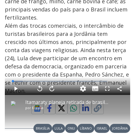
V
carne de frango, milho, carne bovina e café; as
o
principais vendas do país para o Brasil incluem
i
fertilizantes.
Além das trocas comerciais, o intercâmbio de
turistas brasileiros para a Jordânia tem
d
crescido nos últimos anos, principalmente por
conta das viagens religiosas. Ainda nesta terça
e
(24), Lula deve participar de um encontro em
defesa da democracia, organizado em parceria
o
com o presidente da Espanha, Pedro Sánchez, e
se reunir com o presidente francês, Emmanuel
L
o
a
Macron.
S
d
u
C
P
V
A
P
F
e
b
o
l
o
v
u
d
t
m
a
l
a
l
:
Itamaraty planeja retirada de brasileiros do Líbano após ataque de Israel
i
p
y
t
n
l
1
t
a
a
ç
s
0
por
Brasília
l
r
r
a
c
.
e
t
1
r
l
r
4
s
i
0
1
e
5
l
s
0
e
%
h
e
s
n
a
g
e
r
u
g
BRASÍLIA
LULA
ONU
LÍBANO
ISRAEL
JORDÂNIA
n
u
d
n