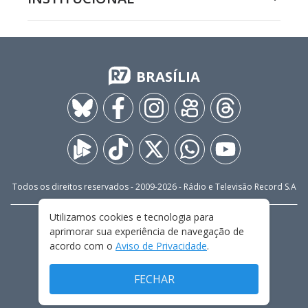
BRASÍLIA
Todos os direitos reservados - 2009-
2026
- Rádio e Televisão Record S.A
Utilizamos cookies e tecnologia para
CARREIRA
FALE CONOSCO
PRIVACIDADE
aprimorar sua experiência de navegação de
TERMOS E CONDIÇÕES DE USO
acordo com o
Aviso de Privacidade
.
FECHAR