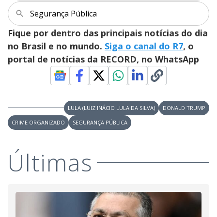
i
Segurança Pública
Fique por dentro das principais notícias do dia
d
no Brasil e no mundo.
Siga o canal do R7
, o
portal de notícias da RECORD, no WhatsApp
e
o
LULA (LUIZ INÁCIO LULA DA SILVA)
DONALD TRUMP
CRIME ORGANIZADO
SEGURANÇA PÚBLICA
Últimas