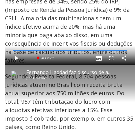
nas empresas é de 34%, sendo 25% do IRPJ
(Imposto de Renda da Pessoa Jurídica) e 9% da
CSLL. A maioria das multinacionais tem um
índice efetivo acima de 20%, mas há uma
minoria que paga abaixo disso, em uma
consequência de incentivos fiscais ou deduções
na base de cálculo dos tributos, entre outros
L
o
a
S
AO VIVO
fatores.
S
d
u
C
P
P
F
e
b
o
l
u
d
e
t
m
a
l
:
Fernando Haddad faz discurso de abertura na reunião com ministros do G20 nos Estados Unidos
i
p
y
l
0
Segundo a Receita Federal, 8.704 pessoas
t
a
s
%
e
por
Brasília
l
r
c
e
t
l
r
jurídicas atuam no Brasil com receita bruta
s
i
e
k
l
e
h
anual superior aos 750 milhões de euros. Do
n
a
t
r
total, 957 têm tributação do lucro com
a
o
alíquotas efetivas inferiores a 15%. Esse
l
imposto é cobrado, por exemplo, em outros 35
y
i
países, como Reino Unido.
v
M
u