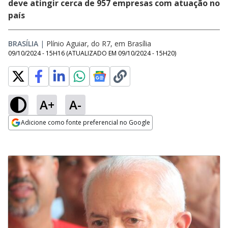
deve atingir cerca de 957 empresas com atuação no
país
BRASÍLIA
|
Plínio Aguiar, do R7, em Brasília
09/10/2024 - 15H16
(ATUALIZADO EM
09/10/2024 - 15H20
)
A+
A-
Adicione como fonte preferencial no Google
Opens in new window