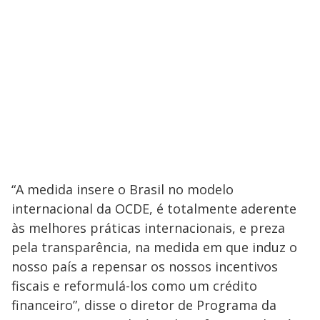
V
d
e
o
,
i
c
u
d
r
r
e
e
n
o
t
“A medida insere o Brasil no modelo
l
internacional da OCDE, é totalmente aderente
y
às melhores práticas internacionais, e preza
b
pela transparência, na medida em que induz o
e
nosso país a repensar os nossos incentivos
fiscais e reformulá-los como um crédito
h
financeiro”, disse o diretor de Programa da
i