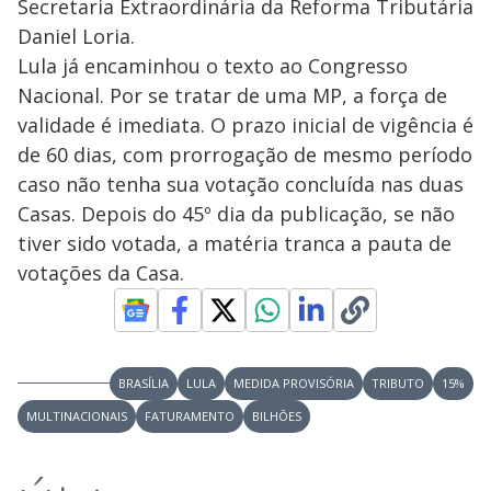
Secretaria Extraordinária da Reforma Tributária
n
Daniel Loria.
d
Lula já encaminhou o texto ao Congresso
l
Nacional. Por se tratar de uma MP, a força de
i
validade é imediata. O prazo inicial de vigência é
v
de 60 dias, com prorrogação de mesmo período
e
caso não tenha sua votação concluída nas duas
Casas. Depois do 45º dia da publicação, se não
tiver sido votada, a matéria tranca a pauta de
votações da Casa.
BRASÍLIA
LULA
MEDIDA PROVISÓRIA
TRIBUTO
15%
MULTINACIONAIS
FATURAMENTO
BILHÕES