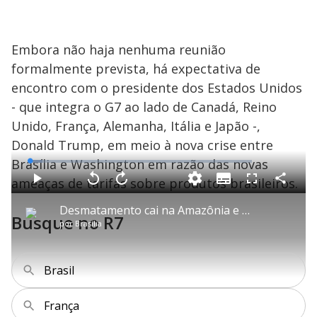
Embora não haja nenhuma reunião
formalmente prevista, há expectativa de
encontro com o presidente dos Estados Unidos
- que integra o G7 ao lado de Canadá, Reino
Unido, França, Alemanha, Itália e Japão -,
Donald Trump, em meio à nova crise entre
Brasília e Washington em razão das novas
L
o
a
ameaças de tarifas sobre produtos brasileiros.
S
d
u
C
P
V
A
P
F
e
b
o
l
o
v
u
d
t
m
a
l
a
l
:
Desmatamento cai na Amazônia e no Cerrado, aponta levantamento do Inpe
i
p
y
t
n
l
5
Busque no R7
t
a
a
ç
s
.
por
Brasília
l
r
r
a
c
8
e
t
1
r
l
r
7
s
i
0
1
e
%
l
s
0
e
h
e
s
n
a
g
e
r
Brasil
u
g
n
u
a
d
n
o
d
s
o
França
s