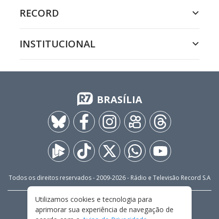
RECORD
INSTITUCIONAL
BRASÍLIA
Todos os direitos reservados - 2009-
2026
- Rádio e Televisão Record S.A
Utilizamos cookies e tecnologia para
CARREIRA
FALE CONOSCO
PRIVACIDADE
aprimorar sua experiência de navegação de
TERMOS E CONDIÇÕES DE USO