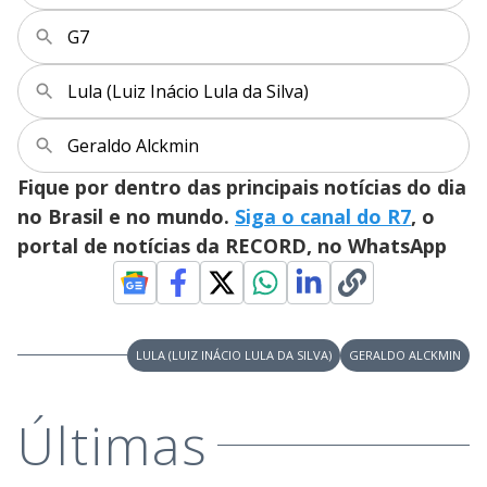
y
G7
M
V
u
d
Lula (Luiz Inácio Lula da Silva)
o
i
Geraldo Alckmin
Fique por dentro das principais notícias do dia
d
no Brasil e no mundo.
Siga o canal do R7
, o
portal de notícias da RECORD, no WhatsApp
e
o
LULA (LUIZ INÁCIO LULA DA SILVA)
GERALDO ALCKMIN
Últimas