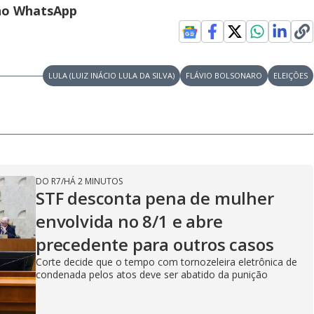
V
 no WhatsApp
i
LULA (LUIZ INÁCIO LULA DA SILVA)
FLÁVIO BOLSONARO
ELEIÇÕES
d
e
DO R7
/
HÁ 2 MINUTOS
o
STF desconta pena de mulher
envolvida no 8/1 e abre
precedente para outros casos
Corte decide que o tempo com tornozeleira eletrônica de
condenada pelos atos deve ser abatido da punição