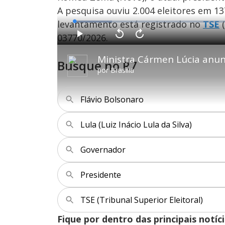
A pesquisa ouviu 2.004 eleitores em 13
levantamento está registrado no
TSE
(
L
o
a
03770/2026.
d
P
V
A
e
l
o
v
d
a
l
a
:
y
t
n
1
Busque no R7
a
ç
1
r
a
.
por
Brasília
1
r
2
0
1
5
s
0
%
e
s
g
e
u
g
Flávio Bolsonaro
n
u
d
n
o
d
s
o
s
Lula (Luiz Inácio Lula da Silva)
Governador
M
u
d
o
Presidente
TSE (Tribunal Superior Eleitoral)
Fique por dentro das principais notíc